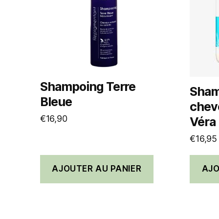
Shampoing Terre
Sham
Bleue
cheve
€
16,90
Véra
€
16,95
AJOUTER AU PANIER
AJO