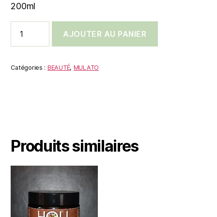
200ml
quantité
AJOUTER AU PANIER
de
Shampoing
Sienne
Brûlée
Catégories :
BEAUTÉ
,
MULATO
MULATO
Produits similaires