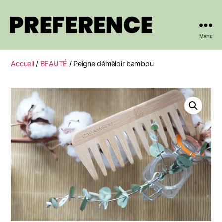
Menu
PREFERENCE
Accueil
/
BEAUTÉ
/ Peigne démêloir bambou